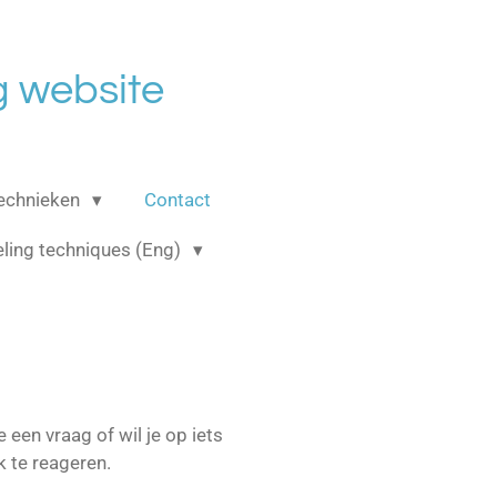
 website
echnieken
Contact
ling techniques (Eng)
een vraag of wil je op iets
k te reageren.