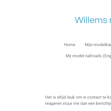
Ga
direct
naar
Willems
de
hoofdinhoud
Home
Mijn modelb
My model railroads (En
Het is altijd leuk om in contact te
reageren stuur me dan een berichtje