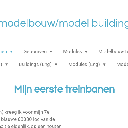
 modelbouw/model building
anen
Gebouwen
Modules
Modelbouw t
g)
Buildings (Eng)
Modules (Eng)
Mode
Mijn eerste treinbanen
n) kreeg ik voor mijn 7e
de blauwe 68000 loc van de
altje eigenlijk, op een houten