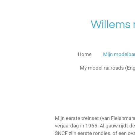
Ga
direct
naar
Willems
de
hoofdinhoud
Home
Mijn modelb
My model railroads (En
Mijn eerste treinset (van Fleishman
verjaardag in 1965. Al gauw rijdt 
SNCF zijn eerste rondjes, of een ova