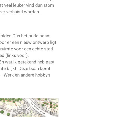
ist veel leuker vind dan stom
weer verhuisd worden...
zolder. Dus het oude baan-
oor er een nieuw ontwerp ligt.
is ruimte voor een echte stad
d (links voor).
 En wat ik getekend heb past
mte blijkt. Deze baan komt
el. Werk en andere hobby's