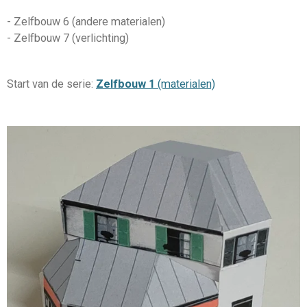
- Zelfbouw 6 (andere materialen)
- Zelfbouw 7 (verlichting)
Start van de serie:
Zelfbouw 1
(materialen)