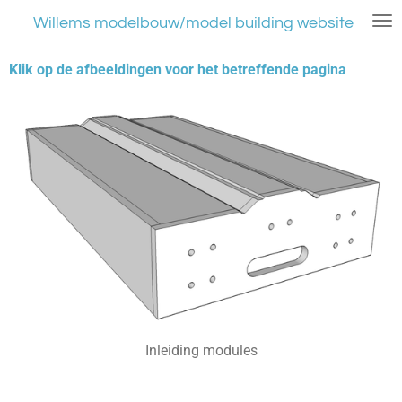
Ga
Willems modelbouw/model building website
direct
naar
Klik op de afbeeldingen voor het betreffende pagina
de
hoofdinhoud
Inleiding modules