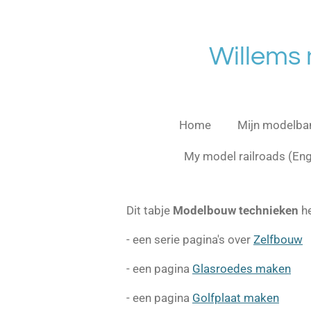
Ga
direct
naar
Willems
de
hoofdinhoud
Home
Mijn modelb
My model railroads (En
Dit tabje
Modelbouw technieken
he
- een serie pagina's over
Zelfbouw
- een pagina
Glasroedes maken
- een pagina
Golfplaat maken