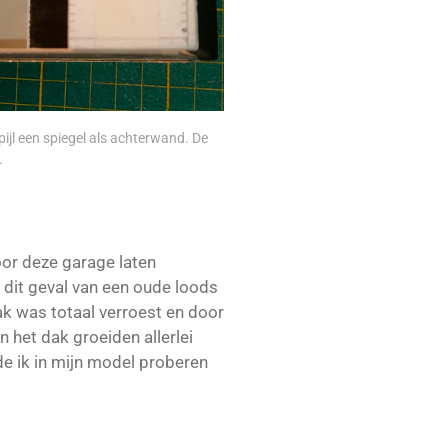
pijl een spiegel als achterwand. De
.
voor deze garage laten
n dit geval van een oude loods
ak was totaal verroest en door
n het dak groeiden allerlei
de ik in mijn model proberen