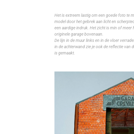
Het is extreem lastig om een goede foto te m
model door het gebrek aan licht en scherpted
een aardige indruk. Het zicht is min of meer 
originele garage bovenaan.
De lijn in de muur links en in de vloer verrade
in de achterwand zie je ook de reflectie van
is gemaakt.