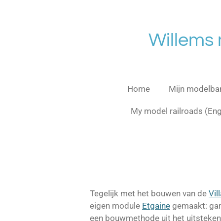
Ga
direct
naar
Willems
de
hoofdinhoud
Home
Mijn modelb
My model railroads (En
Tegelijk met het bouwen van de
Vil
eigen module
Etgaine
gemaakt: gar
een bouwmethode uit het uitsteke