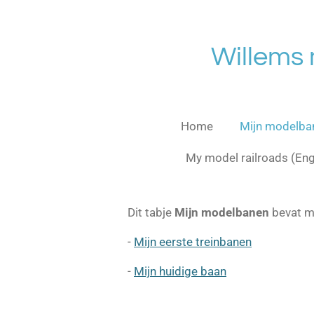
Ga
direct
naar
Willems
de
hoofdinhoud
Home
Mijn modelb
My model railroads (En
Dit tabje
Mijn modelbanen
bevat m
-
Mijn eerste treinbanen
-
Mijn huidige baan